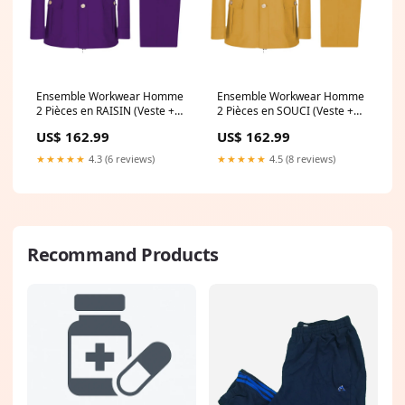
Ensemble Workwear Homme
Ensemble Workwear Homme
2 Pièces en RAISIN (Veste +
2 Pièces en SOUCI (Veste +
Pantalon) Style Utility-Chic
Pantalon) Style Utility-Chic
US$ 162.99
US$ 162.99
Polyvalent CITRON
Polyvalent Ship10days
★★★★★
4.3 (6 reviews)
★★★★★
4.5 (8 reviews)
Recommand Products