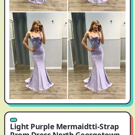
Light Purple Mermaidtti-Strap
Prom Dress North Georgetown