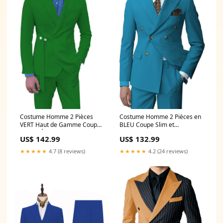
Costume Homme 2 Pièces
Costume Homme 2 Pièces en
VERT Haut de Gamme Coupe
BLEU Coupe Slim et
Slim et Élégance pour
Polyvalente pour un Style
US$ 142.99
US$ 132.99
Cérémonies group-500
Affaires Élégant
Couleur:BLEU
★★★★★
4.7 (8 reviews)
★★★★★
4.2 (24 reviews)