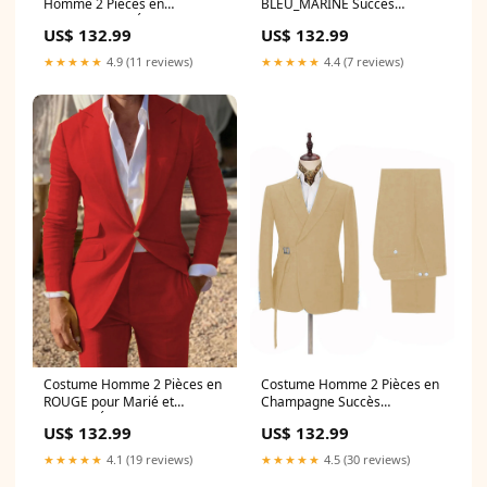
Homme 2 Pièces en
BLEU_MARINE Succès
BLEU_MARINE Élégance et
International et à la Coupe
US$ 132.99
US$ 132.99
Confort au Quotidien group-
Affinante
13
Couleur:BLEU_MARINE
★★★★★
4.9 (11 reviews)
★★★★★
4.4 (7 reviews)
Costume Homme 2 Pièces en
Costume Homme 2 Pièces en
ROUGE pour Marié et
Champagne Succès
Témoins Élégance
International et à la Coupe
US$ 132.99
US$ 132.99
Cérémonielle pour le Grand
Affinante
Jour Couleur:ROUGE
Couleur:CHAMPAGNE
★★★★★
4.1 (19 reviews)
★★★★★
4.5 (30 reviews)