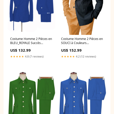
Costume Homme 2 Pièces en
Costume Homme 2 Pièces en
BLEU_ROYALE Succès
SOUCI à Couleurs
International et à la Coupe
Contrastées Style Audacieux
US$ 132.99
US$ 152.99
Affinante
pour Cérémonie et Affaires
Couleur:BLEU_ROYALE
Couleur:SOUCI
★★★★★
4.8 (7 reviews)
★★★★★
4.2 (12 reviews)