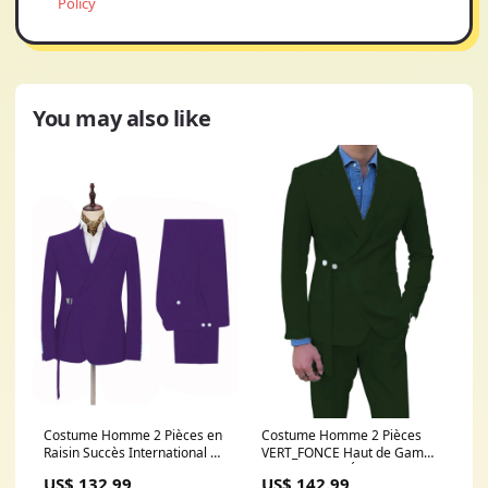
Policy
You may also like
Costume Homme 2 Pièces en
Costume Homme 2 Pièces
Raisin Succès International et
VERT_FONCE Haut de Gamme
à la Coupe Affinante
Coupe Slim et Élégance pour
US$ 132.99
US$ 142.99
Couleur:RAISIN
Cérémonies ROSE CANNELLE