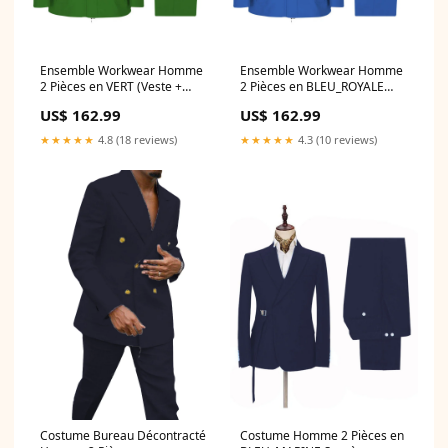
Ensemble Workwear Homme
Ensemble Workwear Homme
2 Pièces en VERT (Veste +
2 Pièces en BLEU_ROYALE
Pantalon) Style Utility-Chic
(Veste + Pantalon) Style
US$ 162.99
US$ 162.99
Polyvalent Illusion
Utility-Chic Polyvalent Hors-la-
épaule
★★★★★
4.8 (18 reviews)
★★★★★
4.3 (10 reviews)
Costume Bureau Décontracté
Costume Homme 2 Pièces en