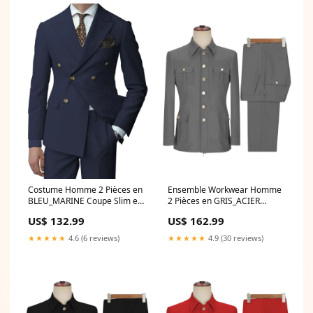
Costume Homme 2 Pièces en
Ensemble Workwear Homme
BLEU_MARINE Coupe Slim et
2 Pièces en GRIS_ACIER
Polyvalente pour un Style
(Veste + Pantalon) Style
US$ 132.99
US$ 162.99
Affaires Élégant
Utility-Chic Polyvalent Florale
Couleur:BLEU_MARINE
★★★★★
4.6 (6 reviews)
★★★★★
4.9 (30 reviews)