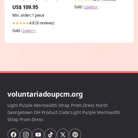
944 | 1963-1998
US$ 109.95
Sold :
Login>>
955.331.077.21
Min. order: 1 piece
4.8 (6 reviews)
★★★★★
Sold :
Login>>
voluntariadoupcm.org
Light Purple Mermaidtti-Strap Prom Dress North
Georgetown OH Product Code:Light Purple Mermaidtti
Strap Prom Dress