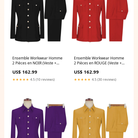
Ensemble Workwear Homme
Ensemble Workwear Homme
2 Pièces en NOIR (Veste +
2 Pièces en ROUGE (Veste +
Pantalon) Style Utility-Chic
Pantalon) Style Utility-Chic
US$ 162.99
US$ 162.99
Polyvalent Couleur:NOIR
Polyvalent Couleur:ROUGE
★★★★★
4.5 (10 reviews)
★★★★★
4.5 (30 reviews)