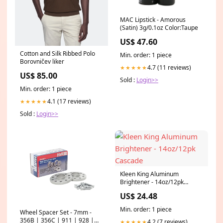
MAC Lipstick - Amorous
(Satin) 3g/0.1oz Color:Taupe
US$ 47.60
Cotton and Silk Ribbed Polo
Min. order: 1 piece
Borovničev liker
4.7 (11 reviews)
★★★★★
US$ 85.00
Sold :
Login>>
Min. order: 1 piece
4.1 (17 reviews)
★★★★★
Sold :
Login>>
Kleen King Aluminum
Brightener - 14oz/12pk
Cascade
US$ 24.48
Min. order: 1 piece
Wheel Spacer Set - 7mm -
356B | 356C | 911 | 928 |
4.2 (7 reviews)
★★★★★