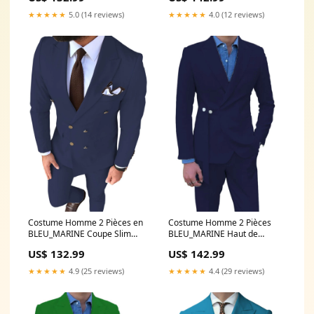
★★★★★
5.0 (14 reviews)
★★★★★
4.0 (12 reviews)
Costume Homme 2 Pièces en
Costume Homme 2 Pièces
BLEU_MARINE Coupe Slim
BLEU_MARINE Haut de
pour une Silhouette Affinée
Gamme Coupe Slim et
US$ 132.99
US$ 142.99
en Affaires
Élégance pour Cérémonies
Couleur:BLEU_MARINE
Couleur:BLEU_MARINE
★★★★★
4.9 (25 reviews)
★★★★★
4.4 (29 reviews)