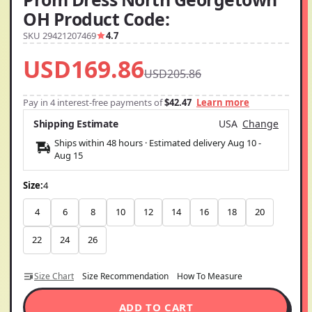
OH Product Code:
SKU 29421207469
4.7
USD169.86
USD205.86
Pay in 4 interest-free payments of
$42.47
Learn more
Shipping Estimate
USA
Change
Ships within 48 hours · Estimated delivery
Aug 10
-
Aug 15
Size:
4
4
6
8
10
12
14
16
18
20
22
24
26
Size Chart
Size Recommendation
How To Measure
ADD TO CART