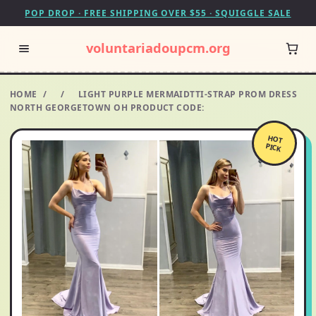
POP DROP · FREE SHIPPING OVER $55 · SQUIGGLE SALE
voluntariadoupcm.org
HOME
/
/
LIGHT PURPLE MERMAIDTTI-STRAP PROM DRESS
NORTH GEORGETOWN OH PRODUCT CODE:
HOT
PICK