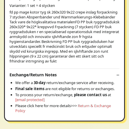
Varianter: 1 set = 4 stycken
fd pp mage kotor tyg sk 260x320 9x22 crepe inslag forpackning
7 stycken Absperrbänder und Warnmarkierungs-Klebebänder
Tack vare de högkvalitativa materialenFD PP buk ryggradsduksk
260x320* 9x22* kreppvvd Frpackning (7 stycken) FD PP buk
ryggradsduken r en specialiserad operationsduk med integrerat
armskydd och innovativ sjlvhftande zon fr hgsta
hygienstandarder. Beskrivning FD PP buk ryggradsduken har
utvecklats speciellt fr medicinskt bruk och erbjuder optimalt
skydd vid kirurgiska ingrepp. Med en sjlvhftande zon runt
hlppningen (9 x 22 cm) garanterar den ett skert sitt och
frhindrar intrngning av fukt
Exchange/Return Notes
We offer a
30-day
return/exchange service after receiving.
Final sale items
are not eligible for returns or exchanges.
To process your return/exchange,
please contact us
at
[email protected]
Please click here for more details>>>
Return & Exchange
Policy