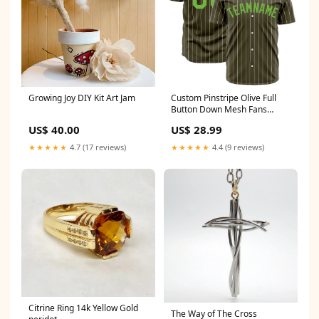
Growing Joy DIY Kit Art Jam
Custom Pinstripe Olive Full
Button Down Mesh Fans
Special Edition Authentic
US$ 40.00
US$ 28.99
Baseball Jersey Font White-
Red
★★★★★
4.7 (17 reviews)
★★★★★
4.4 (9 reviews)
Citrine Ring 14k Yellow Gold
The Way of The Cross