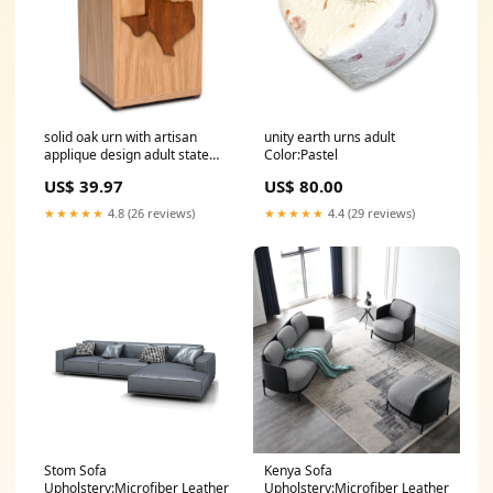
solid oak urn with artisan
unity earth urns adult
applique design adult state
Color:Pastel
pride texas Promo5
US$ 39.97
US$ 80.00
★★★★★
4.8 (26 reviews)
★★★★★
4.4 (29 reviews)
Stom Sofa
Kenya Sofa
Upholstery:Microfiber Leather
Upholstery:Microfiber Leather