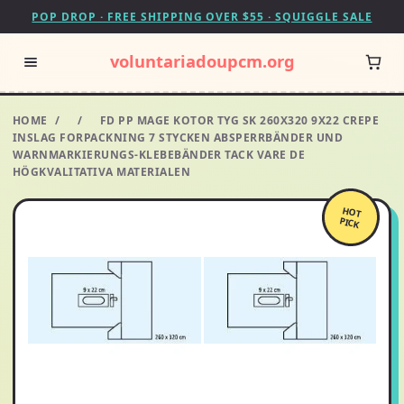
POP DROP · FREE SHIPPING OVER $55 · SQUIGGLE SALE
voluntariadoupcm.org
HOME
/
/
FD PP MAGE KOTOR TYG SK 260X320 9X22 CREPE
INSLAG FORPACKNING 7 STYCKEN ABSPERRBÄNDER UND
WARNMARKIERUNGS-KLEBEBÄNDER TACK VARE DE
HÖGKVALITATIVA MATERIALEN
HOT
PICK