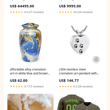
US$ 64495.00
US$ 9995.00
★★★★★
4.4 (27 reviews)
★★★★★
4.6 (24 reviews)
affordable alloy cremation
j 004 stainless steel
urn in white blue and brown
cremation urn pendant with
swirl pattern adult a 8806 a
chain heart paw prints 10
US$ 62.00
US$ 146.77
Flowers
pack Rose Gold
★★★★★
4.7 (15 reviews)
★★★★★
4.3 (28 reviews)