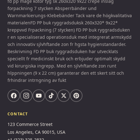
fd pp mage kotor tyg sk 260x320 9x22 crepe inslag
forpackning 7 stycken Absperrbänder und
Warnmarkierungs-Klebebänder Tack vare de högkvalitativa
materialenFD PP buk ryggradsduksk 260x320* 9x22*
kreppvvd Frpackning (7 stycken) FD PP buk ryggradsduken
r en specialiserad operationsduk med integrerat armskydd
och innovativ sjlvhftande zon fr hgsta hygienstandarder.
Beskrivning FD PP buk ryggradsduken har utvecklats
speciellt fr medicinskt bruk och erbjuder optimalt skydd
vid kirurgiska ingrepp. Med en sjlvhftande zon runt
hlppningen (9 x 22 cm) garanterar den ett skert sitt och
frhindrar intrngning av fukt
CONTACT
123 Commerce Street
Los Angeles, CA 90015, USA
+1 (323) 325-2832